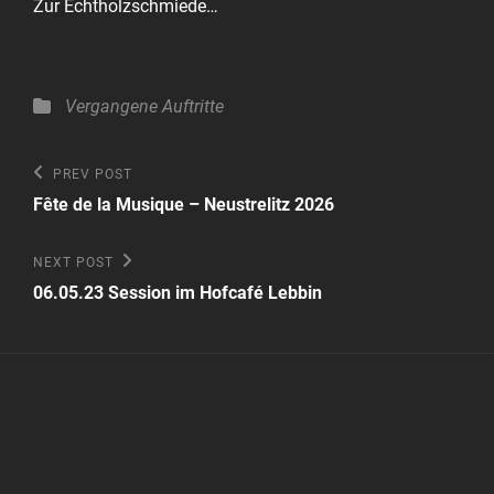
Zur Echtholzschmiede…
Categories
Vergangene Auftritte
Beitragsnavigation
Previous
PREV POST
Post
Fête de la Musique – Neustrelitz 2026
Next
NEXT POST
Post
06.05.23 Session im Hofcafé Lebbin